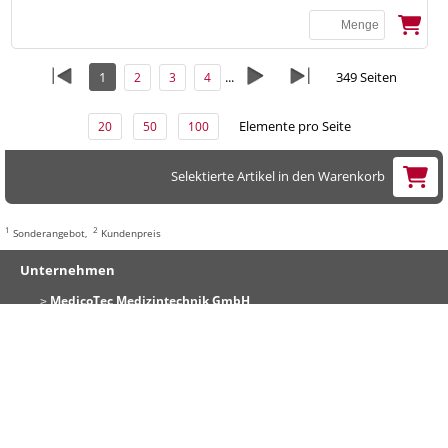
1
...
349 Seiten
2
3
4
Elemente pro Seite
20
50
100
Selektierte Artikel in den Warenkorb
1
2
Sonderangebot,
Kundenpreis
Unternehmen
MedicoTec Medizintechnik GmbH
Kontakt & Impressum
Zahlung & Versand
Informationen
Widerrufsbelehrung
Datenschutzerklärung
AGB