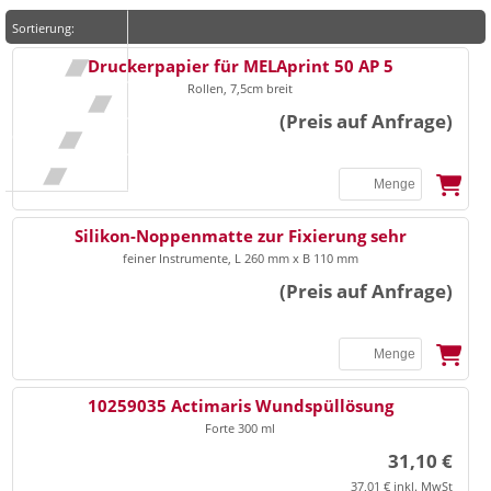
Sortierung:
▴
▾
Druckerpapier für MELAprint 50 AP 5
Nummer
▴
▾
Rollen, 7,5cm breit
Bezeichnung
(Preis auf Anfrage)
▴
▾
Gruppe
▴
▾
Preis
Silikon-Noppenmatte zur Fixierung sehr
feiner Instrumente, L 260 mm x B 110 mm
(Preis auf Anfrage)
10259035 Actimaris Wundspüllösung
Forte 300 ml
31,10 €
37,01 € inkl. MwSt