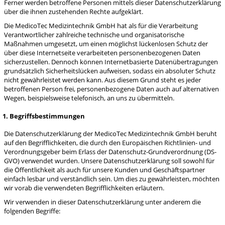
Ferner werden betroffene Personen mittels dieser Datenschutzerklärung
▸
Universalbinden
über die ihnen zustehenden Rechte aufgeklärt.
▸
Praxisorganisation Sonstiges
▸
Die MedicoTec Medizintechnik GmbH hat als für die Verarbeitung
Vlieskompressen
▸
▸
Terminplaner
Ultraschall Gel/Zubehör
Verantwortlicher zahlreiche technische und organisatorische
▸
Maßnahmen umgesetzt, um einen möglichst lückenlosen Schutz der
Watte
▸
Videoprinter-Papier
über diese Internetseite verarbeiteten personenbezogenen Daten
▸
sicherzustellen. Dennoch können Internetbasierte Datenübertragungen
Zellstoff
▸
Anästhesie
Watteträger, Zungenspatel
grundsätzlich Sicherheitslücken aufweisen, sodass ein absoluter Schutz
nicht gewährleistet werden kann. Aus diesem Grund steht es jeder
betroffenen Person frei, personenbezogene Daten auch auf alternativen
▸
Beatmung
Wegen, beispielsweise telefonisch, an uns zu übermitteln.
▸
Beatmungsbeutel/masken
▸
Zinkleimbinden
1. Begriffsbestimmungen
▸
Laryngoskop
Die Datenschutzerklärung der MedicoTec Medizintechnik GmbH beruht
auf den Begrifflichkeiten, die durch den Europäischen Richtlinien- und
▸
Tuben
EKG
Verordnungsgeber beim Erlass der Datenschutz-Grundverordnung (DS-
GVO) verwendet wurden. Unsere Datenschutzerklärung soll sowohl für
▸
EKG-Elektroden
die Öffentlichkeit als auch für unsere Kunden und Geschäftspartner
einfach lesbar und verständlich sein. Um dies zu gewährleisten, möchten
▸
EKG-Papier
wir vorab die verwendeten Begrifflichkeiten erläutern.
Wir verwenden in dieser Datenschutzerklärung unter anderem die
▸
Entsorgung
Elektrodengel/Kontaktspray
folgenden Begriffe:
▸
Elektrodenpapier