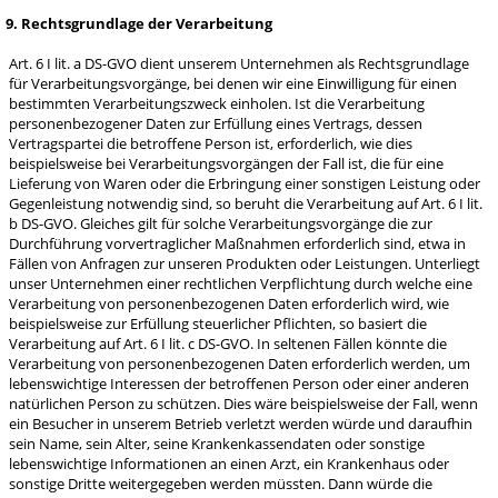
9. Rechtsgrundlage der Verarbeitung
Art. 6 I lit. a DS-GVO dient unserem Unternehmen als Rechtsgrundlage
für Verarbeitungsvorgänge, bei denen wir eine Einwilligung für einen
bestimmten Verarbeitungszweck einholen. Ist die Verarbeitung
personenbezogener Daten zur Erfüllung eines Vertrags, dessen
Vertragspartei die betroffene Person ist, erforderlich, wie dies
beispielsweise bei Verarbeitungsvorgängen der Fall ist, die für eine
Lieferung von Waren oder die Erbringung einer sonstigen Leistung oder
Gegenleistung notwendig sind, so beruht die Verarbeitung auf Art. 6 I lit.
b DS-GVO. Gleiches gilt für solche Verarbeitungsvorgänge die zur
Durchführung vorvertraglicher Maßnahmen erforderlich sind, etwa in
Fällen von Anfragen zur unseren Produkten oder Leistungen. Unterliegt
unser Unternehmen einer rechtlichen Verpflichtung durch welche eine
Verarbeitung von personenbezogenen Daten erforderlich wird, wie
beispielsweise zur Erfüllung steuerlicher Pflichten, so basiert die
Verarbeitung auf Art. 6 I lit. c DS-GVO. In seltenen Fällen könnte die
Verarbeitung von personenbezogenen Daten erforderlich werden, um
lebenswichtige Interessen der betroffenen Person oder einer anderen
natürlichen Person zu schützen. Dies wäre beispielsweise der Fall, wenn
ein Besucher in unserem Betrieb verletzt werden würde und daraufhin
sein Name, sein Alter, seine Krankenkassendaten oder sonstige
lebenswichtige Informationen an einen Arzt, ein Krankenhaus oder
sonstige Dritte weitergegeben werden müssten. Dann würde die