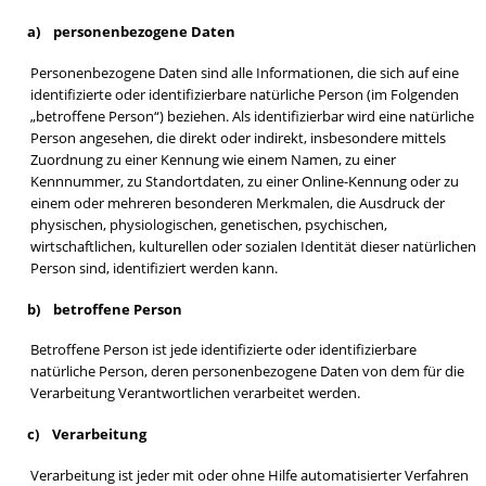
▸
Abfallbehälter
Bandagen
▸
a) personenbezogene Daten
Extremitätenband/Zubehör
▸
Abfallbeutel/-säcke
▸
Bandagen Achilles
▸
Klammerelektroden
Personenbezogene Daten sind alle Informationen, die sich auf eine
▸
Entsorgung Sonstiges
▸
Bandagen Cervical
identifizierte oder identifizierbare natürliche Person (im Folgenden
▸
sonstige Elektroden/Zubehör
„betroffene Person“) beziehen. Als identifizierbar wird eine natürliche
▸
Kanülensammler
▸
Bandagen Ellenbogen
Person angesehen, die direkt oder indirekt, insbesondere mittels
▸
Nierenschalen
Zuordnung zu einer Kennung wie einem Namen, zu einer
▸
Bandagen Handgelenk
Kennnummer, zu Standortdaten, zu einer Online-Kennung oder zu
einem oder mehreren besonderen Merkmalen, die Ausdruck der
▸
Bandagen Knie
physischen, physiologischen, genetischen, psychischen,
▸
wirtschaftlichen, kulturellen oder sozialen Identität dieser natürlichen
Sonstiges
Bandagen Oberschenkel
Person sind, identifiziert werden kann.
▸
Bandagen Rücken
▸
Enterale Ernährung
b) betroffene Person
▸
Bandagen Schulter
▸
Erste Hilfe/Notfallversorgung
Betroffene Person ist jede identifizierte oder identifizierbare
▸
Bandagen Sprunggelenk
▸
natürliche Person, deren personenbezogene Daten von dem für die
Sonstiges
Verarbeitung Verantwortlichen verarbeitet werden.
▸
Bandagen Thorax, Materna
c) Verarbeitung
Verarbeitung ist jeder mit oder ohne Hilfe automatisierter Verfahren