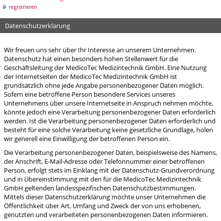
▸
▸
Kurzzugbinden
▸
Wundverschluss
▸
Untersuchung, Diagnose
Papierwaren
▸
Infusionslösung
▸
Blutentnahme, Blutsenkung
registrieren
▸
Langzugbinden
▸
▸
Schutzartikel
▸
Naturheilkunde
Kanülen
Destilliertes Wasser
▸
Autoklaven/Reinigungs-/Desinfe
Datenschutzerklärung
▸
Mullkompressen
▸
▸
Ozon-/Sauerstofftherapie
▸
Objektträger, Deckgläser
Elektrochirurgie
▸
Handschuhe
Blutdruckmessgeräte/+Zubehör
Akupunkturnadeln
Wir freuen uns sehr über Ihr Interesse an unserem Unternehmen.
▸
Pflaster
▸
▸
Spikes/Überleitkanülen
▸
Schnelldiagnostika
Datenschutz hat einen besonders hohen Stellenwert für die
▸
Infusionsständer/Zubehör
▸
Blutzuckertest/messgeräte
K-Tape
▸
OP-Handschuhe Steril
Geschäftsleitung der MedicoTec Medizintechnik GmbH. Eine Nutzung
▸
Pflaster zur Fixierung
▸
▸
Spritzen
▸
Sonstige Laborartikel
der Internetseiten der MedicoTec Medizintechnik GmbH ist
▸
Jontophorese
▸
Diagnostik Sonstiges
TCM
▸
Untersuchungshandschuhe
grundsätzlich ohne jede Angabe personenbezogener Daten möglich.
▸
▸
Spüllösungen
▸
Urin-Beutel,-Flaschen,-Becher
Sofern eine betroffene Person besondere Services unseres
▸
Lagerungshilfen
EKG
Unternehmens über unsere Internetseite in Anspruch nehmen möchte,
▸
könnte jedoch eine Verarbeitung personenbezogener Daten erforderlich
▸
Praxiseinrichtung
Leuchten, Birnen, Batterien
werden. Ist die Verarbeitung personenbezogener Daten erforderlich und
▸
Instrumente
Pflasterbinden
▸
besteht für eine solche Verarbeitung keine gesetzliche Grundlage, holen
▸
Praxiseinrichtung Sonstiges
Optotechnik
wir generell eine Einwilligung der betroffenen Person ein.
▸
Schienen+Gipszubehör
▸
Einmal Instrumente
▸
▸
Siegelgeräte
Registrierpapier
Die Verarbeitung personenbezogener Daten, beispielsweise des Namens,
Proktologie
▸
Schlauchverbände+ Polster
▸
der Anschrift, E-Mail-Adresse oder Telefonnummer einer betroffenen
Instrumente Aufbereitung
▸
▸
Sonstiges 66
Röntgen
Person, erfolgt stets im Einklang mit der Datenschutz-Grundverordnung
▸
▸
Sonstige Verbandmittel
Proktologie sonstiges
▸
und in Übereinstimmung mit den für die MedicoTec Medizintechnik
Mehrweg Instrumente
▸
Spirometer und Zubehör
GmbH geltenden landesspezifischen Datenschutzbestimmungen.
▸
▸
Spezialkompressen
Praxisorganisation
Rektalkatheter/Darmrohr
Mittels dieser Datenschutzerklärung möchte unser Unternehmen die
▸
Stethoskope
Öffentlichkeit über Art, Umfang und Zweck der von uns erhobenen,
▸
Tupfer
genutzten und verarbeiteten personenbezogenen Daten informieren.
▸
Karteisystem