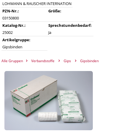
LOHMANN & RAUSCHER INTERNATION
▸
Universalbinden
▸
Praxisorganisation Sonstiges
PZN-Nr.:
Größe:
▸
Vlieskompressen
▸
03150800
▸
Terminplaner
Ultraschall Gel/Zubehör
Katalog-Nr.:
Sprechstundenbedarf:
▸
Watte
▸
Videoprinter-Papier
25002
Ja
▸
Zellstoff
▸
Artikelgruppe:
Anästhesie
Watteträger, Zungenspatel
Gipsbinden
▸
Beatmung
Alle Gruppen
Verbandstoffe
Gips
Gipsbinden
▸
Beatmungsbeutel/masken
▸
Zinkleimbinden
▸
Laryngoskop
▸
Tuben
EKG
▸
EKG-Elektroden
▸
EKG-Papier
▸
Entsorgung
Elektrodengel/Kontaktspray
▸
Elektrodenpapier