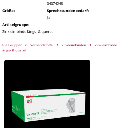
04074248
▸
Universalbinden
▸
Praxisorganisation Sonstiges
Größe:
Sprechstundenbedarf:
▸
Vlieskompressen
▸
Ja
▸
Terminplaner
Ultraschall Gel/Zubehör
Artikelgruppe:
▸
Watte
▸
Videoprinter-Papier
Zinkleimbinde längs- & querel.
▸
Zellstoff
▸
Anästhesie
Watteträger, Zungenspatel
Alle Gruppen
Verbandstoffe
Zinkleimbinden
Zinkleimbinde
längs- & querel.
▸
Beatmung
▸
Beatmungsbeutel/masken
▸
Zinkleimbinden
▸
Laryngoskop
▸
Tuben
EKG
▸
EKG-Elektroden
▸
EKG-Papier
▸
Entsorgung
Elektrodengel/Kontaktspray
▸
Elektrodenpapier