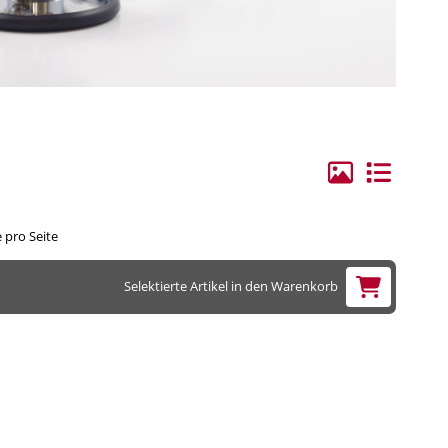
ge Elektroden/Zubehör
hilles
rvical
lenbogen
andgelenk
ie
 pro Seite
erschenkel
Selektierte Artikel in den Warenkorb
ücken
hulter
runggelenk
orax, Materna