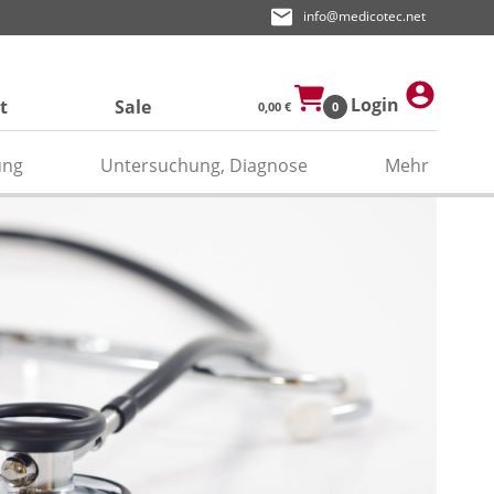
info@medicotec.net
Login
t
Sale
0,00 €
0
ung
Untersuchung, Diagnose
Mehr
ektroden
den
asken
pier
odengel/Kontaktspray
odenpapier
itätenband/Zubehör
relektroden