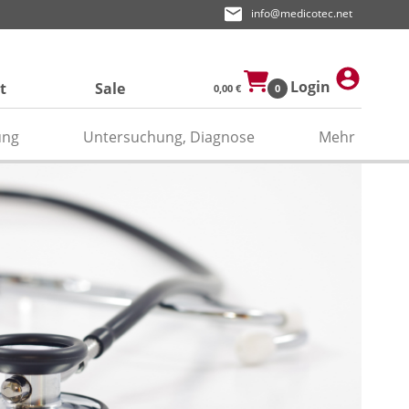
info@medicotec.net
Login
t
Sale
0,00 €
0
ung
Untersuchung, Diagnose
Mehr
ektroden
den
asken
pier
odengel/Kontaktspray
odenpapier
itätenband/Zubehör
relektroden