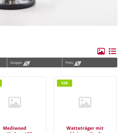
ge Elektroden/Zubehör
hilles
rvical
lenbogen
andgelenk
▴
▾
▴
▾
Gruppe
Preis
ie
erschenkel
SSB
ücken
hulter
runggelenk
orax, Materna
Mediwood
Watteträger mit