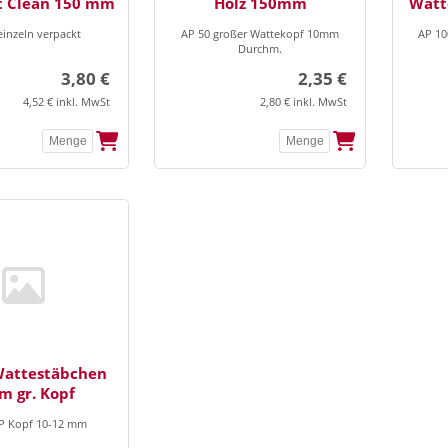
t Clean 150 mm
Holz 150mm
Watt
einzeln verpackt
AP 50 großer Wattekopf 10mm
AP 10
Durchm.
3,80 €
2,35 €
4,52 € inkl. MwSt
2,80 € inkl. MwSt
Wattestäbchen
m gr. Kopf
P Kopf 10-12 mm