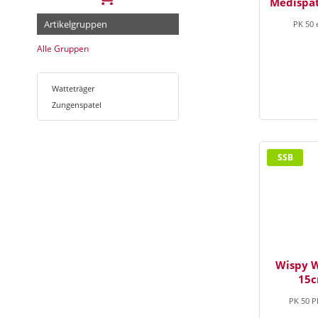
Medispa
Artikelgruppen
PK 50 
Alle Gruppen
Watteträger
Zungenspatel
SSB
Wispy 
15c
PK 50 P