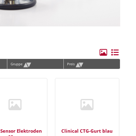
ge Elektroden/Zubehör
hilles
rvical
lenbogen
andgelenk
▴
▾
▴
▾
Gruppe
Preis
ie
erschenkel
ücken
hulter
runggelenk
orax, Materna
-Sensor Elektroden
Clinical CTG-Gurt blau