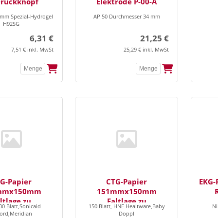
Druckknopf
Elektrode P-00-A
4mm Spezial-Hydrogel
AP 50 Durchmesser 34 mm
H92SG
6,31 €
21,25 €
7,51 € inkl. MwSt
25,29 € inkl. MwSt
G-Papier
CTG-Papier
EKG-
mmx150mm
151mmx150mm
ltlage zu
Faltlage zu
0 Blatt,Sonicaid
150 Blatt, HNE Healtware,Baby
N
ord,Meridian
Doppl