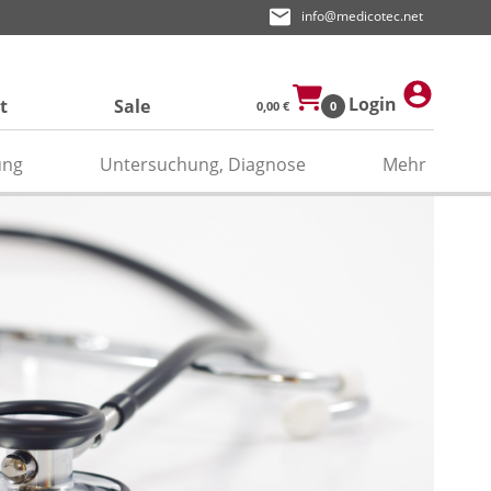
info@medicotec.net
Login
t
Sale
0,00 €
0
ung
Untersuchung, Diagnose
Mehr
ektroden
den
asken
pier
odengel/Kontaktspray
odenpapier
itätenband/Zubehör
relektroden