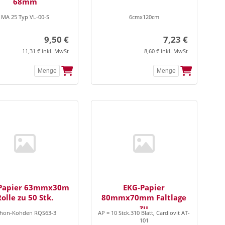
68mm
MA 25 Typ VL-00-S
6cmx120cm
9,50 €
7,23 €
11,31 € inkl. MwSt
8,60 € inkl. MwSt
Papier 63mmx30m
EKG-Papier
Rolle zu 50 Stk.
80mmx70mm Faltlage
zu
ihon-Kohden RQS63-3
AP = 10 Stck.310 Blatt, Cardiovit AT-
101