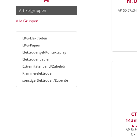
m. 
Artikelgruppen
AP 50 57x3
Alle Gruppen
EKG-Elektroden
EKG-Papier
Elektrodengel/Kontaktspray
Elektrodenpapier
Extremitätenband/Zubehör
Klammerelektroden
sonstige Elektroden/Zubehör
CT
143
Fa
AP 5x30
Oxf