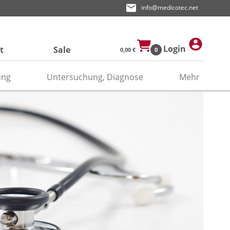
info@medicotec.net
Login
t
Sale
0,00 €
0
ung
Untersuchung, Diagnose
Mehr
ektroden
den
asken
pier
odengel/Kontaktspray
odenpapier
itätenband/Zubehör
relektroden