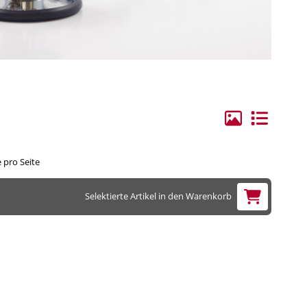
ge Elektroden/Zubehör
hilles
rvical
lenbogen
andgelenk
ie
 pro Seite
erschenkel
Selektierte Artikel in den Warenkorb
ücken
hulter
runggelenk
orax, Materna