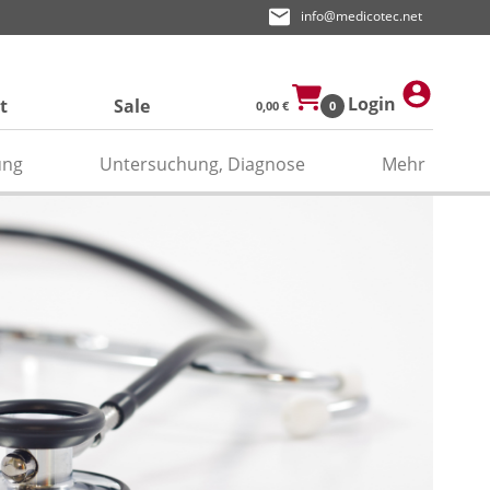
info@medicotec.net
Login
t
Sale
0,00 €
0
ung
Untersuchung, Diagnose
Mehr
ektroden
den
asken
pier
odengel/Kontaktspray
odenpapier
itätenband/Zubehör
relektroden