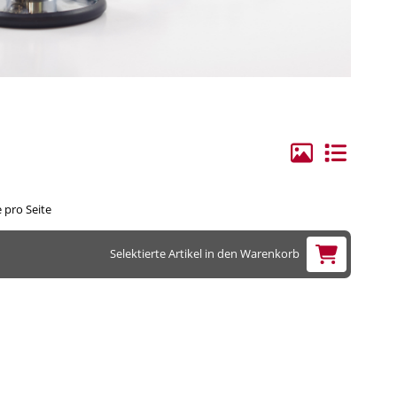
ge Elektroden/Zubehör
hilles
rvical
lenbogen
andgelenk
ie
 pro Seite
erschenkel
Selektierte Artikel in den Warenkorb
ücken
hulter
runggelenk
orax, Materna