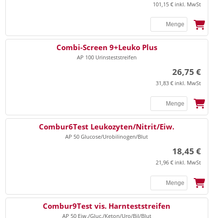
▸
Abfallbehälter
Bandagen
101,15 € inkl. MwSt
▸
Extremitätenband/Zubehör
▸
Abfallbeutel/-säcke
▸
Bandagen Achilles
▸
Klammerelektroden
▸
Entsorgung Sonstiges
▸
Bandagen Cervical
Combi-Screen 9+Leuko Plus
▸
sonstige Elektroden/Zubehör
▸
Kanülensammler
▸
AP 100 Urinsteststreifen
Bandagen Ellenbogen
▸
26,75 €
Nierenschalen
▸
Bandagen Handgelenk
31,83 € inkl. MwSt
▸
Bandagen Knie
▸
Sonstiges
Bandagen Oberschenkel
Combur6Test Leukozyten/Nitrit/Eiw.
▸
Bandagen Rücken
▸
Enterale Ernährung
AP 50 Glucose/Urobilinogen/Blut
▸
Bandagen Schulter
▸
18,45 €
Erste Hilfe/Notfallversorgung
▸
21,96 € inkl. MwSt
Bandagen Sprunggelenk
▸
Sonstiges
▸
Bandagen Thorax, Materna
Combur9Test vis. Harnteststreifen
AP 50 Eiw./Gluc./Keton/Uro/Bil/Blut