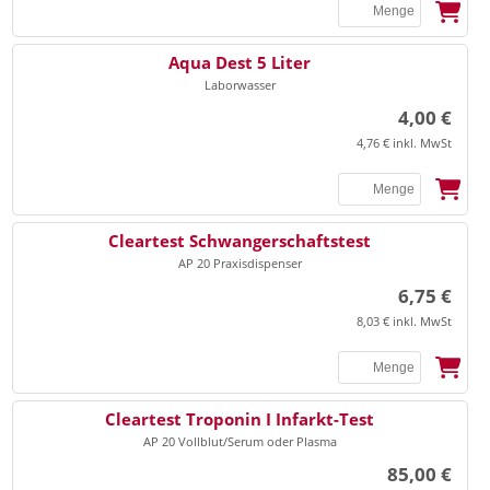
▸
Universalbinden
▸
Praxisorganisation Sonstiges
▸
Vlieskompressen
Aqua Dest 5 Liter
▸
▸
Terminplaner
Ultraschall Gel/Zubehör
Laborwasser
▸
Watte
▸
Videoprinter-Papier
4,00 €
▸
Zellstoff
4,76 € inkl. MwSt
▸
Anästhesie
Watteträger, Zungenspatel
▸
Beatmung
▸
Beatmungsbeutel/masken
Cleartest Schwangerschaftstest
▸
Zinkleimbinden
AP 20 Praxisdispenser
▸
Laryngoskop
6,75 €
▸
Tuben
EKG
8,03 € inkl. MwSt
▸
EKG-Elektroden
▸
EKG-Papier
Cleartest Troponin I Infarkt-Test
▸
AP 20 Vollblut/Serum oder Plasma
Entsorgung
Elektrodengel/Kontaktspray
85,00 €
▸
Elektrodenpapier