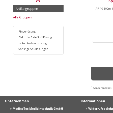
Sp
Artikelgruppen
AP 10 500ml 
Alle Gruppen
Ringerlösung
Elektrolytfreie Spüllösung
Isoto. Kochsalzlösung
Sonstige Spüllösungen
1
Sonderangebot
Unternehmen
Informationen
MedicoTec Medizintechnik GmbH
Widerrufsbeleh