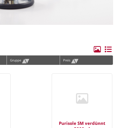
ge Elektroden/Zubehör
hilles
rvical
lenbogen
andgelenk
▴
▾
▴
▾
Gruppe
Preis
ie
erschenkel
ücken
hulter
runggelenk
orax, Materna
n
Purisole SM verdünnt