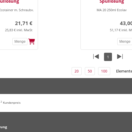
üllösung
Spüllösung
Ecotainer m. Schraubv.
MA 20 250ml Ecolav
21,71 €
43,0
25,83 € inkl. MwSt
51,17 € inkl. 
1
Elemente
20
50
100
2
,
Kundenpreis
rung