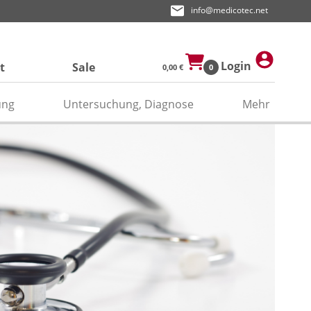
info@medicotec.net
Login
t
Sale
0,00 €
0
ung
Untersuchung, Diagnose
Mehr
ektroden
den
asken
pier
odengel/Kontaktspray
odenpapier
itätenband/Zubehör
relektroden