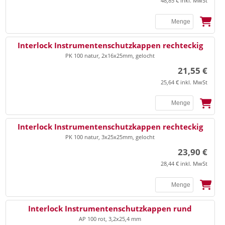
▸
48,85 € inkl. MwSt
Abfallbehälter
Bandagen
▸
Extremitätenband/Zubehör
▸
Abfallbeutel/-säcke
▸
Bandagen Achilles
▸
Klammerelektroden
▸
Entsorgung Sonstiges
▸
Bandagen Cervical
Interlock Instrumentenschutzkappen rechteckig
▸
sonstige Elektroden/Zubehör
▸
Kanülensammler
PK 100 natur, 2x16x25mm, gelocht
▸
Bandagen Ellenbogen
21,55 €
▸
Nierenschalen
▸
Bandagen Handgelenk
25,64 € inkl. MwSt
▸
Bandagen Knie
▸
Sonstiges
Bandagen Oberschenkel
Interlock Instrumentenschutzkappen rechteckig
▸
Bandagen Rücken
▸
Enterale Ernährung
PK 100 natur, 3x25x25mm, gelocht
▸
23,90 €
Bandagen Schulter
▸
Erste Hilfe/Notfallversorgung
28,44 € inkl. MwSt
▸
Bandagen Sprunggelenk
▸
Sonstiges
▸
Bandagen Thorax, Materna
Interlock Instrumentenschutzkappen rund
AP 100 rot, 3,2x25,4 mm