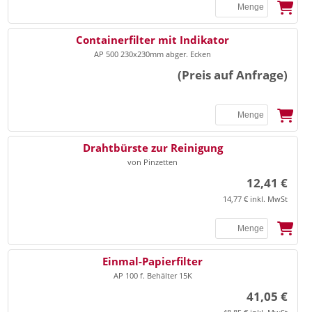
▸
Universalbinden
▸
Praxisorganisation Sonstiges
▸
Vlieskompressen
Containerfilter mit Indikator
▸
▸
Terminplaner
Ultraschall Gel/Zubehör
AP 500 230x230mm abger. Ecken
▸
Watte
▸
Videoprinter-Papier
(Preis auf Anfrage)
▸
Zellstoff
▸
Anästhesie
Watteträger, Zungenspatel
▸
Beatmung
Drahtbürste zur Reinigung
▸
Beatmungsbeutel/masken
▸
Zinkleimbinden
von Pinzetten
▸
Laryngoskop
12,41 €
▸
14,77 € inkl. MwSt
Tuben
EKG
▸
EKG-Elektroden
▸
EKG-Papier
Einmal-Papierfilter
AP 100 f. Behälter 15K
▸
Entsorgung
Elektrodengel/Kontaktspray
41,05 €
▸
Elektrodenpapier