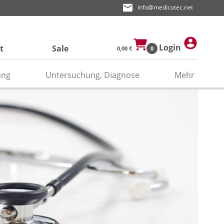
info@medicotec.net
Login
t
Sale
0,00 €
0
ung
Untersuchung, Diagnose
Mehr
ektroden
den
asken
pier
odengel/Kontaktspray
odenpapier
itätenband/Zubehör
relektroden