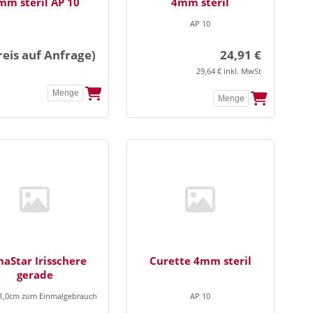
mm steril AP 10
4mm steril
AP 10
reis auf Anfrage)
24,91 €
29,64 € inkl. MwSt
naStar Irisschere
Curette 4mm steril
gerade
11,0cm zum Einmalgebrauch
AP 10