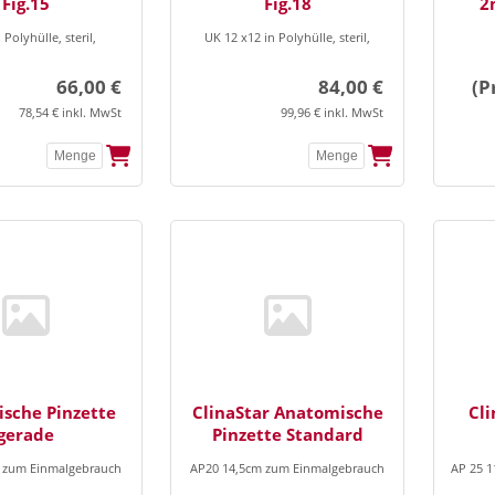
Fig.15
Fig.18
2
 Polyhülle, steril,
UK 12 x12 in Polyhülle, steril,
66,00 €
84,00 €
(P
78,54 € inkl. MwSt
99,96 € inkl. MwSt
ische Pinzette
ClinaStar Anatomische
Cli
gerade
Pinzette Standard
 zum Einmalgebrauch
AP20 14,5cm zum Einmalgebrauch
AP 25 