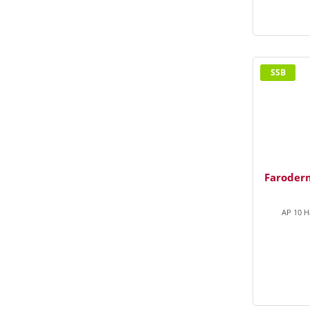
SSB
Faroder
AP 10 Ha