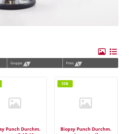
ge Elektroden/Zubehör
hilles
rvical
lenbogen
andgelenk
▴
▾
▴
▾
Gruppe
Preis
ie
erschenkel
SSB
ücken
hulter
runggelenk
orax, Materna
sy Punch Durchm.
Biopsy Punch Durchm.