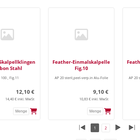
Skalpellklingen
Feather-Einmalskalpelle
Feath
bon Stahl
Fig.10
 100 , Fig.11
AP 20 steril,peel-verp.in Alu-Folie
AP 20 s
12,10 €
9,10 €
14,40 € inkl. MwSt
10,83 € inkl. MwSt
1
2