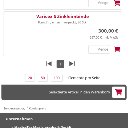
▸
Universalbinden
▸
Praxisorganisation Sonstiges
▸
Vlieskompressen
SSB
Varicex S Zinkleimbinde
▸
▸
Terminplaner
Ultraschall Gel/Zubehör
8cmx7m, einzeln verpackt, 20 Stk.
▸
Watte
▸
Videoprinter-Papier
300,00 €
▸
Zellstoff
357,00 € inkl. MwSt
▸
Anästhesie
Watteträger, Zungenspatel
▸
Beatmung
▸
Beatmungsbeutel/masken
1
▸
Zinkleimbinden
▸
Laryngoskop
Elemente pro Seite
20
50
100
▸
Tuben
EKG
Selektierte Artikel in den Warenkorb
▸
EKG-Elektroden
▸
EKG-Papier
1
2
Sonderangebot,
Kundenpreis
▸
Entsorgung
Elektrodengel/Kontaktspray
Unternehmen
▸
Elektrodenpapier
MedicoTec Medizintechnik GmbH