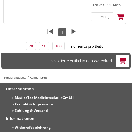
126,26 € inkl. MwSt
1
Elemente pro Seite
20
50
100
Selektierte Artikel in den Warenkorb
1
2
Sonderangebot,
Kundenpreis
Unternehmen
MedicoTec Medizintechnik GmbH
Kontakt & Impressum
Zahlung & Versand
Informationen
Widerrufsbelehrung