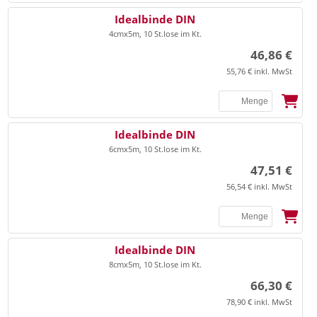
▸
Universalbinden
▸
SSB
Praxisorganisation Sonstiges
Idealbinde DIN
4cmx5m, 10 St.lose im Kt.
▸
Vlieskompressen
▸
▸
Terminplaner
Ultraschall Gel/Zubehör
46,86 €
▸
Watte
▸
Videoprinter-Papier
55,76 € inkl. MwSt
▸
Zellstoff
▸
Anästhesie
Watteträger, Zungenspatel
▸
Beatmung
SSB
Idealbinde DIN
6cmx5m, 10 St.lose im Kt.
▸
Beatmungsbeutel/masken
▸
Zinkleimbinden
47,51 €
▸
Laryngoskop
56,54 € inkl. MwSt
▸
Tuben
EKG
▸
EKG-Elektroden
SSB
Idealbinde DIN
▸
EKG-Papier
8cmx5m, 10 St.lose im Kt.
66,30 €
▸
Entsorgung
Elektrodengel/Kontaktspray
78,90 € inkl. MwSt
▸
Elektrodenpapier