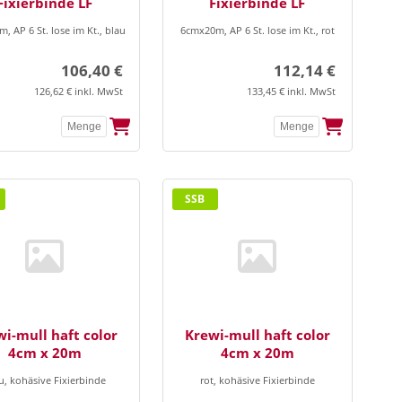
Fixierbinde LF
Fixierbinde LF
, AP 6 St. lose im Kt., blau
6cmx20m, AP 6 St. lose im Kt., rot
106,40 €
112,14 €
126,62 € inkl. MwSt
133,45 € inkl. MwSt
SSB
i-mull haft color
Krewi-mull haft color
4cm x 20m
4cm x 20m
u, kohäsive Fixierbinde
rot, kohäsive Fixierbinde