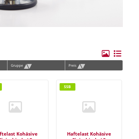
ge Elektroden/Zubehör
hilles
rvical
lenbogen
andgelenk
▴
▾
▴
▾
Gruppe
Preis
ie
erschenkel
SSB
ücken
hulter
runggelenk
orax, Materna
ftelast Kohäsive
Haftelast Kohäsive