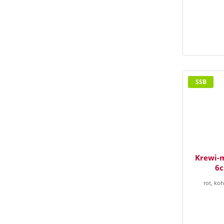
SSB
Krewi-m
6
rot, koh