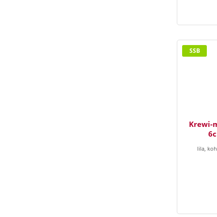
SSB
Krewi-m
6
lila, ko