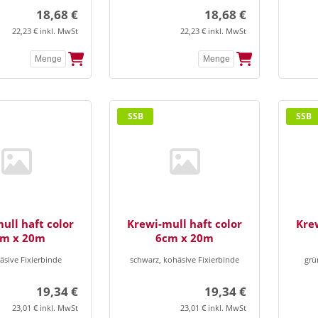
18,68 €
18,68 €
22,23 € inkl. MwSt
22,23 € inkl. MwSt
SSB
SSB
ull haft color
Krewi-mull haft color
Krew
cm x 20m
6cm x 20m
äsive Fixierbinde
schwarz, kohäsive Fixierbinde
grü
19,34 €
19,34 €
23,01 € inkl. MwSt
23,01 € inkl. MwSt