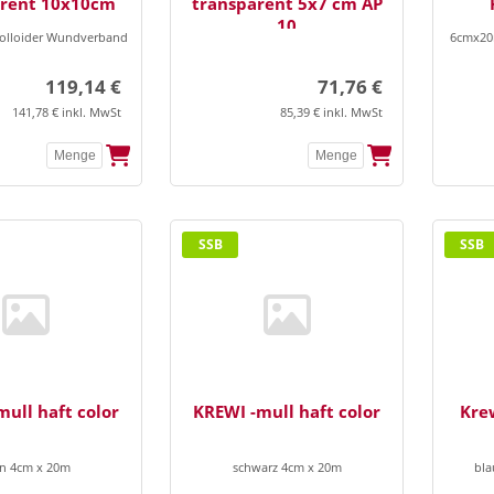
arent 10x10cm
transparent 5x7 cm AP
10
olloider Wundverband
6cmx20m
119,14 €
71,76 €
141,78 € inkl. MwSt
85,39 € inkl. MwSt
SSB
SSB
ull haft color
KREWI -mull haft color
Krew
n 4cm x 20m
schwarz 4cm x 20m
bla