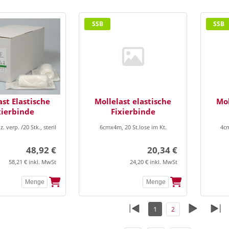
SSB
SSB
ast Elastische
Mollelast elastische
Mol
xierbinde
Fixierbinde
 verp. /20 Stk., steril
6cmx4m, 20 St.lose im Kt.
4cm
48,92 €
20,34 €
58,21 € inkl. MwSt
24,20 € inkl. MwSt
1
2