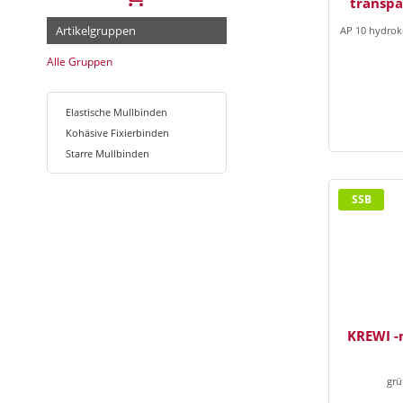
transp
Artikelgruppen
AP 10 hydrok
Alle Gruppen
Elastische Mullbinden
Kohäsive Fixierbinden
Starre Mullbinden
SSB
KREWI -m
grü