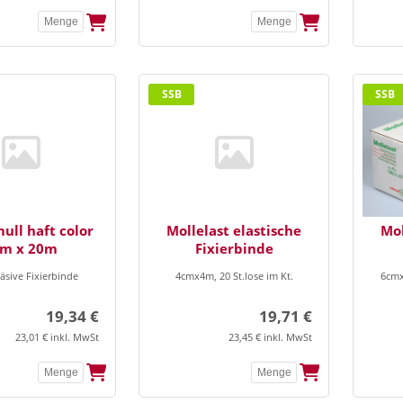
SSB
SSB
ull haft color
Mollelast elastische
Mol
cm x 20m
Fixierbinde
häsive Fixierbinde
4cmx4m, 20 St.lose im Kt.
6cmx
19,34 €
19,71 €
23,01 € inkl. MwSt
23,45 € inkl. MwSt