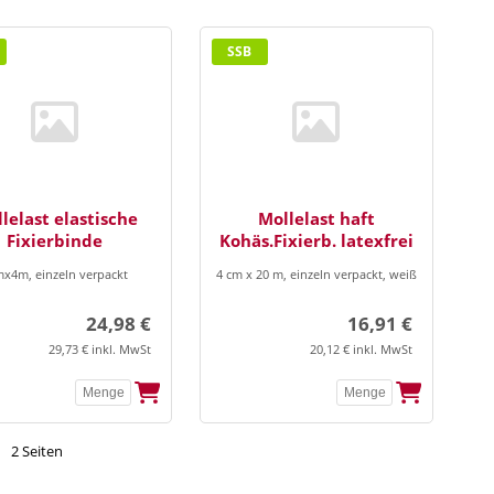
SSB
lelast elastische
Mollelast haft
Fixierbinde
Kohäs.Fixierb. latexfrei
x4m, einzeln verpackt
4 cm x 20 m, einzeln verpackt, weiß
24,98 €
16,91 €
29,73 € inkl. MwSt
20,12 € inkl. MwSt
2 Seiten