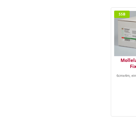
SSB
Mollel
Fi
6cmx4m, einz.