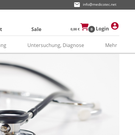
info@medicotec.net
Login
t
Sale
0,00 €
0
ung
Untersuchung, Diagnose
Mehr
ektroden
den
asken
pier
odengel/Kontaktspray
odenpapier
itätenband/Zubehör
relektroden