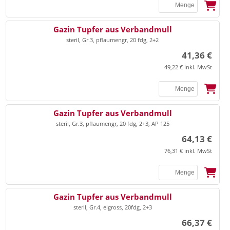
▸
Universalbinden
▸
Praxisorganisation Sonstiges
▸
Vlieskompressen
SSB
Gazin Tupfer aus Verbandmull
▸
▸
Terminplaner
Ultraschall Gel/Zubehör
steril, Gr.3, pflaumengr, 20 fdg, 2+2
▸
Watte
▸
Videoprinter-Papier
41,36 €
▸
Zellstoff
49,22 € inkl. MwSt
▸
Anästhesie
Watteträger, Zungenspatel
▸
Beatmung
▸
Beatmungsbeutel/masken
SSB
Gazin Tupfer aus Verbandmull
▸
Zinkleimbinden
steril, Gr.3, pflaumengr, 20 fdg, 2+3, AP 125
▸
Laryngoskop
64,13 €
▸
Tuben
EKG
76,31 € inkl. MwSt
▸
EKG-Elektroden
▸
EKG-Papier
SSB
Gazin Tupfer aus Verbandmull
▸
steril, Gr.4, eigross, 20fdg, 2+3
Entsorgung
Elektrodengel/Kontaktspray
66,37 €
▸
Elektrodenpapier