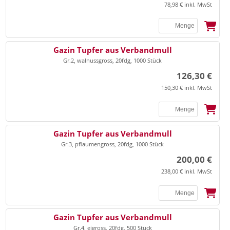
▸
Abfallbehälter
Bandagen
78,98 € inkl. MwSt
▸
Extremitätenband/Zubehör
▸
Abfallbeutel/-säcke
▸
Bandagen Achilles
▸
Klammerelektroden
▸
Entsorgung Sonstiges
▸
Bandagen Cervical
SSB
Gazin Tupfer aus Verbandmull
▸
sonstige Elektroden/Zubehör
▸
Kanülensammler
▸
Gr.2, walnussgross, 20fdg, 1000 Stück
Bandagen Ellenbogen
▸
126,30 €
Nierenschalen
▸
Bandagen Handgelenk
150,30 € inkl. MwSt
▸
Bandagen Knie
▸
Sonstiges
Bandagen Oberschenkel
SSB
Gazin Tupfer aus Verbandmull
▸
Bandagen Rücken
▸
Enterale Ernährung
Gr.3, pflaumengross, 20fdg, 1000 Stück
▸
Bandagen Schulter
▸
200,00 €
Erste Hilfe/Notfallversorgung
▸
238,00 € inkl. MwSt
Bandagen Sprunggelenk
▸
Sonstiges
▸
Bandagen Thorax, Materna
SSB
Gazin Tupfer aus Verbandmull
Gr.4, eigross, 20fdg, 500 Stück